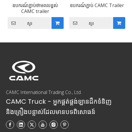
ឧបករណ៍ភ្ជាប់ថាមពលខ្ពស់
ឧបករណ៍ភ្ជាប់ CAMC Trailer
CAMC trailer
សួរ
សួរ
CAMC International Trading Co., Ltd.
CAMC Truck - អ្នកផ្គត់ផ្គង់ឡានដឹកទំនិញ
និងគ្រឿងបន្លាស់ដែលមានបទពិសោធន៍