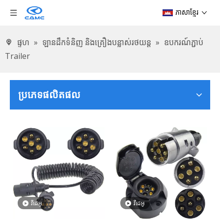
ភាសាខ្មែរ
ផ្ទហ
»
ឡានដឹកទំនិញ និងគ្រឿងបន្លាស់រថយន្ត
»
ឧបករណ៍ភ្ជាប់
Trailer
ប្រភេទ​ផលិតផល
វីដេអូ
វីដេអូ