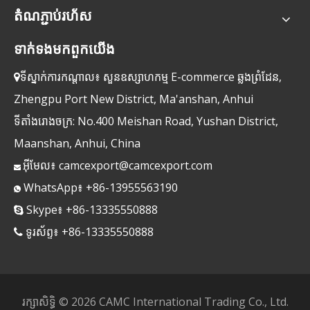
តំណ​ភ្ជាប់​រហ័ស
ទាក់ទង​មក​ពួក​យើង
ទីស្នាក់ការកណ្តាល៖ សួនឧស្សាហកម្ម E-commerce ឆ្លងព្រំដែន,

Zhengpu Port New District, Ma'anshan, Anhui
ទីតាំងរោងចក្រ: No.400 Meishan Road, Yushan District,
Maanshan, Anhui, China
អ៊ីមែល៖
camcexport@camcexport.com

WhatsApp៖ +86-13955563190

Skype៖ +86-13335550888

ទូរស័ព្ទ៖ +86-13335550888

រក្សាសិទ្ធិ ©
2026
CAMC International Trading Co., Ltd.